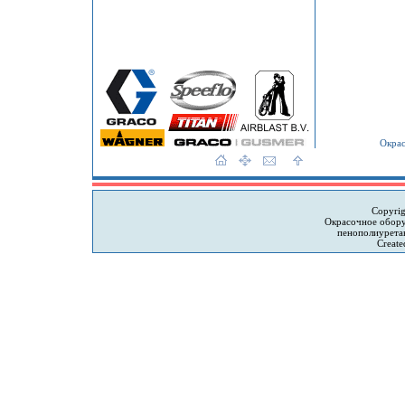
Окрас
Copyri
Окрасочное обору
пенополиурета
Create