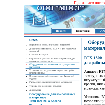
Приглашаем посет
Новости
Продукция
О К
::
Graco
Оборуд
Поршневые насосы перекачки жидкостей
•
материал
Диафрагменные насосы HUSKY для перекачки
•
жидкостей
Системы экструзии
•
RTX-1500 
Окрасочные установки с пневмоприводом для
•
промышленной окраски
для работ
Оборудования для нанесения текстурированных
•
материалов
Установки для отделочных окрасочных работ
•
Аппарат RTX
(электропривод)
текстурных 
Промышленное оборудование для финишной
•
отделки
штукатурный
Распыление двухкомпонентных материалов
•
краски, шпа
Техника для дорожной разметки
•
мрамора, кам
Аксессуары
•
::
Оборудование для композитных
Установка R
материалов
позволяющим
::
Titan Tool Inc. & Speeflo