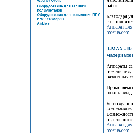
наполнители
::
Wagner Group
работ.
::
Оборудование для заливки
полиуретанов
::
Оборудование для напыления ППУ
Благодаря у
и эластомеров
с наполнител
::
Airblast
Аппарат для
mostua.com
T-MAX - Ве
материало
Аппараты се
помещения, 
различных с
Применяемые
шпатлевки, 
Безвоздушно
экономичност
Возможность
отделочного 
Аппарат для
mostua.com