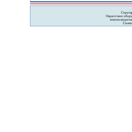
Copyri
Окрасочное обору
пенополиурета
Create