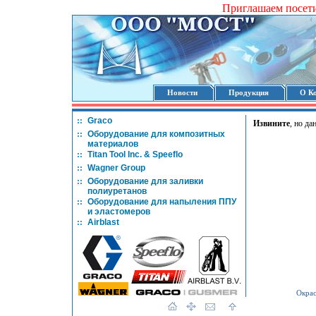
Приглашаем посет
Новости
Продукция
О К
::
Graco
Извините
, но д
::
Оборудование для композитных
материалов
::
Titan Tool Inc. & Speeflo
::
Wagner Group
::
Оборудование для заливки
полиуретанов
::
Оборудование для напыления ППУ
и эластомеров
::
Airblast
Окрас