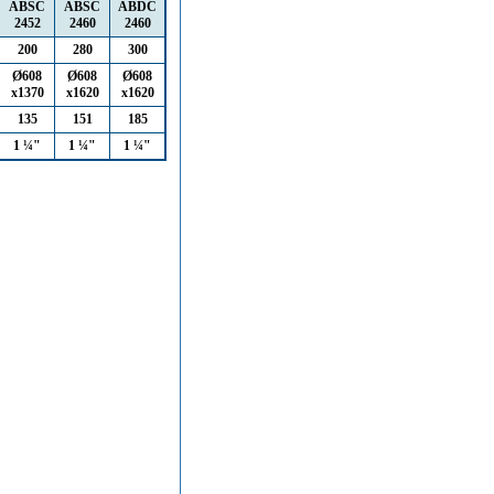
ABSC
ABSC
ABDC
2452
2460
2460
200
280
300
Ø608
Ø608
Ø608
х1370
х1620
х1620
135
151
185
1 ¼"
1 ¼"
1 ¼"