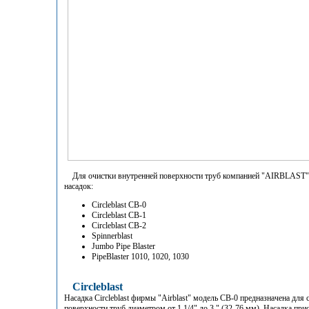
Для очистки внутренней поверхности труб компанией "AIRBLAST" 
насадок:
Circleblast СB-0
Circleblast СB-1
Circleblast СB-2
Spinnerblast
Jumbo Pipe Blaster
PipeBlaster 1010, 1020, 1030
Circleblast
Насадка Circleblast фирмы "Airblast" модель СВ-0 предназначена для
поверхности труб диаметром от 1 1/4" до 3 " (32-76 мм). Насадка прис