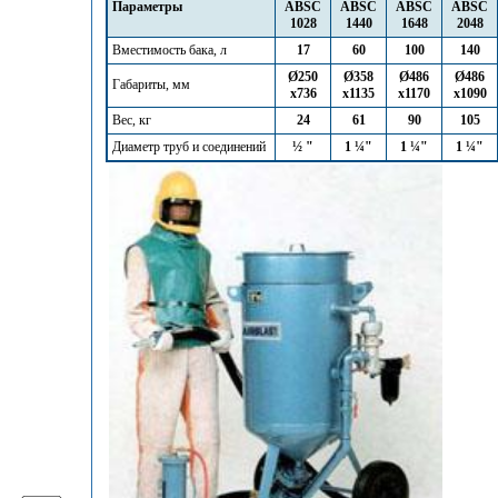
Параметры
ABSC
ABSC
ABSC
ABSC
1028
1440
1648
2048
Вместимость бака, л
17
60
100
140
Ø250
Ø358
Ø486
Ø486
Габариты, мм
х736
х1135
х1170
х1090
Вес, кг
24
61
90
105
Диаметр труб и соединений
½ "
1 ¼"
1 ¼"
1 ¼"