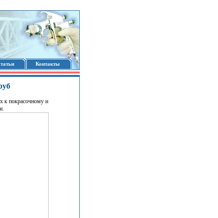
татьи
Контакты
руб
х к покрасочному и
и.