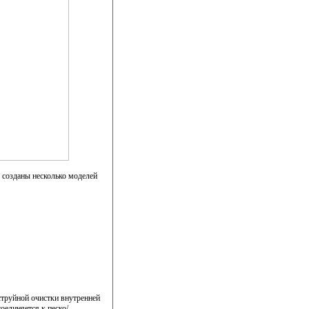
созданы несколько моделей
 струйной очистки внутренней
оединяется к песко/