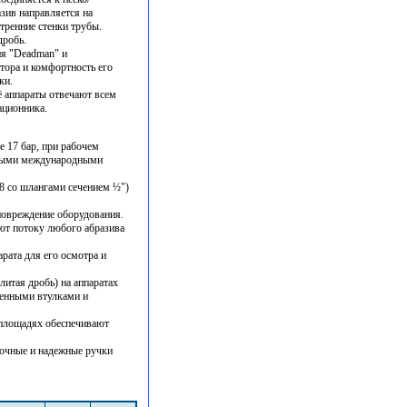
зив направляется на
тренние стенки трубы.
дробь.
ия "Deadman" и
атора и комфортность его
ки.
 аппараты отвечают всем
ационника.
е 17 бар, при рабочем
имыми международными
28 со шлангами сечением ½")
повреждение оборудования.
ют потоку любого абразива
рата для его осмотра и
литая дробь) на аппаратах
енными втулками и
 площадях обеспечивают
рочные и надежные ручки