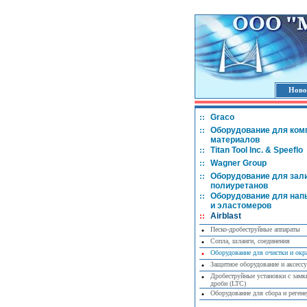
Ново
::
Graco
::
Оборудование для ком
материалов
::
Titan Tool Inc. & Speeflo
::
Wagner Group
::
Оборудование для зал
полиуретанов
::
Оборудование для нап
и эластомеров
::
Airblast
Песко-дробеструйные аппараты
•
Сопла, шланги, соединения
•
Оборудование для очистки и окр
•
Защитное оборудование и аксесс
•
Дробеструйные установки с зам
•
дроби (LTC)
Оборудование для сбора и регене
•