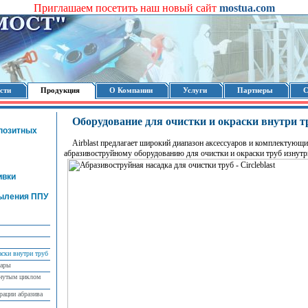
Приглашаем посетить наш новый сайт
mostua.com
сти
Продукция
О Компании
Услуги
Партнеры
С
Оборудование для очистки и окраски внутри т
позитных
Airblast предлагает широкий диапазон аксессуаров и комплектующи
абразивоструйному оборудованию для очистки и окраски труб изнутр
ивки
ыления ППУ
аски внутри труб
уары
кнутым циклом
рации абразива