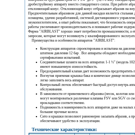
дробеструйному аппарату вместо стандартного сопла. При работе абра
отклоняющий конус. Отклоняющий конус отбрасывает абразив на вну
Предпочтительным абразивом для данной насадки является стальная 
оснащены, удачно разработанной, системой дистанционного управлен
звукопоглотителем, а опыт работы показывает, что безопасность опер
работы увеличивают производительность и понижают рабочие издерж
Фирма "AIRBLAST" хорошо знает потребности промышленности, а её
запросам, которые могут возникнуть у квалифицированного эксплуат
Преимущества и особенности аппаратов "AIRBLAST":
Конструкция аппаратов спроектирована и испытана на давлени
штатном давлении 12 бар . Все аппараты обладают необход
сертификатами испытаний.
Соединительные шланги на всех аппаратах 1-1 ½" (модель 10
имеют повышенную износостойкость.
Предохранительный клапан дает возможность предотвратить 
Вогнутая приемная крышка бака и коническое днище позволя
легко заполнять весь аппарат.
Контрольный лючок обеспечивает быстрый доступ внутрь аппа
обслуживания.
В зависимости от применяемого абразива (песок, колотая или 
могут монтироваться различные клапаны FSV или SGV со см
прокладками соответственно.
Подвижность и маневренность всех аппаратов даже на малых
большие прочные колеса.
Сито и крышки позволяют равномерно засыпать абразив, а п
обеспечивают удобство в эксплуатации.
Технические характеристики: